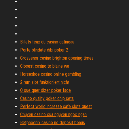
Billets feux du casino gatineau
Porte blindate dibi poker 2
Grosvenor casino brighton opening times
Closest casino to blaine wa
Horseshoe casino online gambling
2 ram slot funktioniert nicht
O que quer dizer poker face
Casino quality poker chip sets
Perfect world increase safe slots quest
Chuyen casino cua nguyen ngoc ngan
Betphoenix casino no deposit bonus