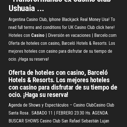
Ushuaia ...
Argentina Casino Club, Iphone Blackjack Real Money Usa! To
read full terms and conditions for UK Casino Club click here!
Hoteles con
Casino
| Diversión en vacaciones | Barcelo.com
Oferta de hoteles con casino, Barceló Hotels & Resorts. Los
mejores hoteles con casino para disfrutar de su tiempo de
ocio. ¡Haga su reserva!
Oferta de hoteles con casino, Barceló
Hotels & Resorts. Los mejores hoteles
con casino para disfrutar de su tiempo de
ocio. ¡Haga su reserva!
Agenda de Shows y Espectáculos – Casino ClubCasino Club
Santa Rosa . SABADO 11 | FEBRERO 23:30 Hs. AGENDA.
BUSCAR SHOWS Casino Club San Rafael Sebastián Lujan