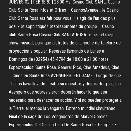
JUEVES 02 | FEBRERO | 23:00 Hs. Casino Club SAN … Casino
Club Santa Rosa Infos et Offres – CasinosAvenue… le Casino
Club Santa Rosa est fait pour vous. Il s'agit de l'un des plus
beaux et sophistiqués établissements du groupe ... Casino
club Santa Rosa Casino Club SANTA ROSA te trae el mejor
show musical, para que disfrutes de una noche de folclore de
proyección y popular. Reservas llamando de Lunes a
Domingos de (02954) 45-4794 de 18:00 a 21:30 horas.
Espectáculos: Santa Rosa, General Pico, Cine Amadeus, Cine
... Cines en Santa Rosa AVENGERS: ENDGAME . Luego de que
Thanos haya llevado a cabo su macabro y destructor plan, los
Avengers que sobrevivieron deberán hacer lo que sea
necesario para deshacer su acción. Y si no pueden proteger a
la Tierra, al menos la vengarán. Estreno mundial simultáneo.
Final de la saga de Los Vengadores de Marvel Comics.
Espectaculos Del Casino Club De Santa Rosa La Pampa - El ...