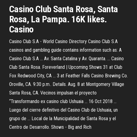
Casino Club Santa Rosa, Santa
Rosa, La Pampa. 16K likes.
Casino
Casino Club S.A - World Casino Directory Casino Club S.A
casinos and gambling guide contains information such as: A
Casino Club S.A ... Av. Santa Catalina y Av. Quaranta. ... Casino
Club Santa Rosa. Foreverland | Upcoming Shows 31 at Club
Fox Redwood City, CA ... 3 at Feather Falls Casino Brewing Co.
Oroville, CA. 9:30 p.m.. Details. Aug. 8 at Montgomery Village
Santa Rosa, CA. Vecinos impulsan el proyecto
“Transformando ex casino club Ushuaia ... 16 Oct 2018 ...
Luego del cierre definitivo del Casino Club de Ushuaia, un
grupo de ... Local de la Municipalidad de Santa Rosa y el
Centro de Desarrollo. Shows - Big and Rich